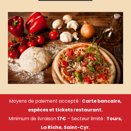
Moyens de paiement accepté :
Carte bancaire,
espèces et tickets restaurant.
Minimum de livraison
17€
– Secteur limité :
Tours,
La Riche, Saint-Cyr.