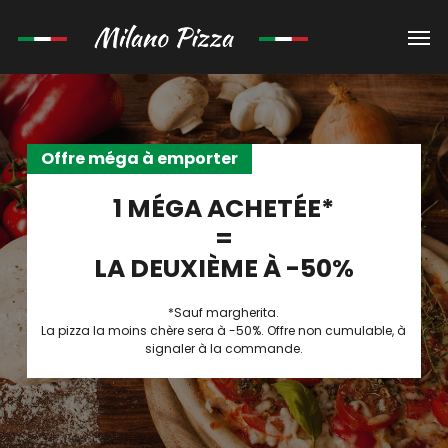
Skip
Men
to
main
content
Offre méga à emporter
1 MÉGA ACHETÉE*
=
LA DEUXIÈME À -50%
*Sauf margherita.
La pizza la moins chère sera à -50%. Offre non cumulable, à
signaler à la commande.